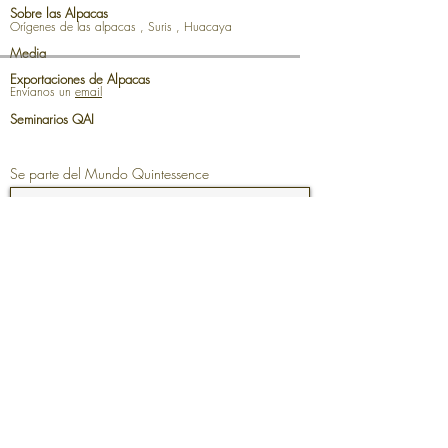
Sobre las Alpacas
Orígenes de las alpacas
,
Suris
,
Huacaya
Media
Exportaciones de Alpacas
Envíanos un
email
Seminarios QAI
Se parte del Mundo Quintessence
Join now