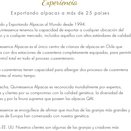
Experiencia
Exportando alpacas a más de 25 países
ndo y Exportando Alpacas al Mundo desde 1994.
intessence tenemos la capacidad de exportar a cualquier ubicación del
 y a cualquier mercado, incluidos aquellos con altos estándares de calidad
essence Alpacas es el único centro de críanza de alpacas en Chile que
a con dos estaciones de cuarentena completamente equipadas, para permiti
ntrol total en todo el proceso cuarentenario.
cuarentenas tienen capacidad para albergar dos procesos de cuarentena
entes al mismo tiempo.
fecha, Quintessence Alpacas es reconocida mundialmente por expertos,
s y clientes por su compromiso con la calidad genética, la diversidad de
es y por la finura suprema que poseen las alpacas QAI.
essence se enorgullece de afirmar que muchas de las granjas más grandes y
sas de Europa han comenzado con nuestra genética.
s EE. UU. Nuestros clientes son algunas de las granjas y criadores más