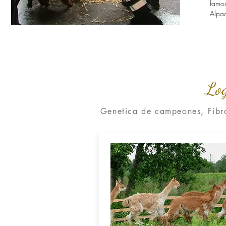
famos
Alpac
Log
Genetica de campeones, Fibra