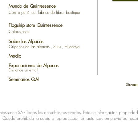
Mundo de Quintessence
Centro genético, fábrica de fibra, boutique
Flagship store Quintessence
Colecciones
Sobre las Alpacas
Orígenes de las alpacas
,
Suris
,
Huacaya
Media
Exportaciones de Alpacas
Envíanos un
email
Seminarios QAI
Sit
ntessence SA - Todos los derechos reservados. Fotos e información propieda
Queda prohibida la copia o reproducción sin autorización previa por escri