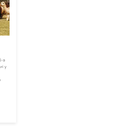
ó a
ri y
a