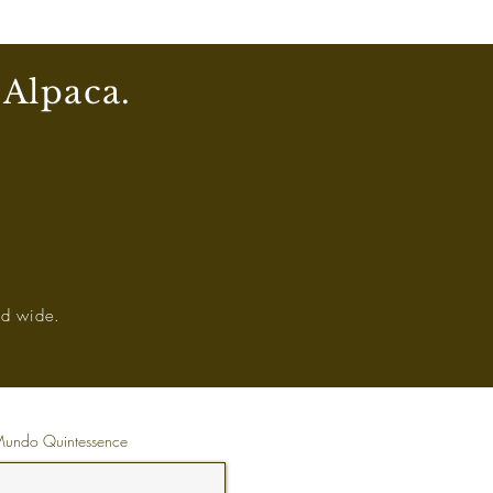
 Alpaca.
ld wide.
 Mundo Quintessence