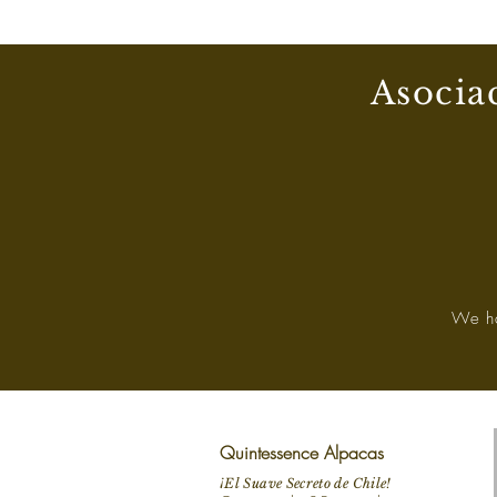
Asociac
We ha
Quintessence Alpacas
¡El Suave Secreto de Chile!