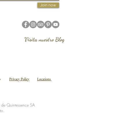
Join now
Visita nuestro Blog
emap
Privacy Policy
Locations
d de Quintessence SA
to.