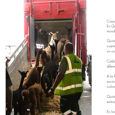
Cría
En Qu
mundo
Quint
cuent
un co
Cada 
difer
A la 
socio
color
Quint
exito
En lo