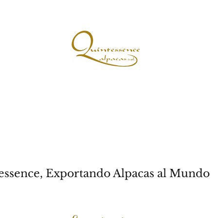
stra historia
La Ventaja de Quintessence
Glorious Fibres & Fashions
essence, Exportando Alpacas al Mundo