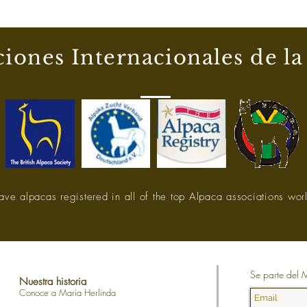
iones Internacionales de la
ve alpacas registered in all of the top Alpaca associations wor
Se parte del
Nuestra historia
Conoce a Maria Herlinda