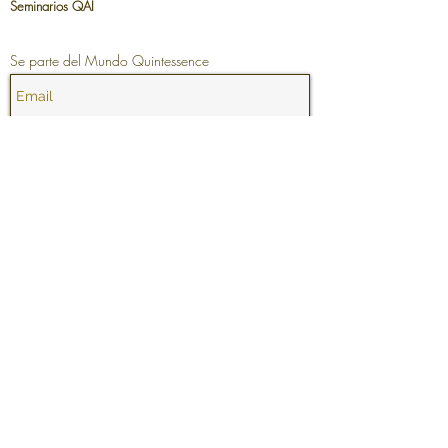
Seminarios QAI
Se parte del Mundo Quintessence
Join now
Visita nuestro Blog