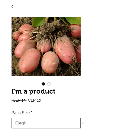
I'm a product
Precio
Precio
 CLP 13 
CLP 10
de
oferta
Pack Size
*